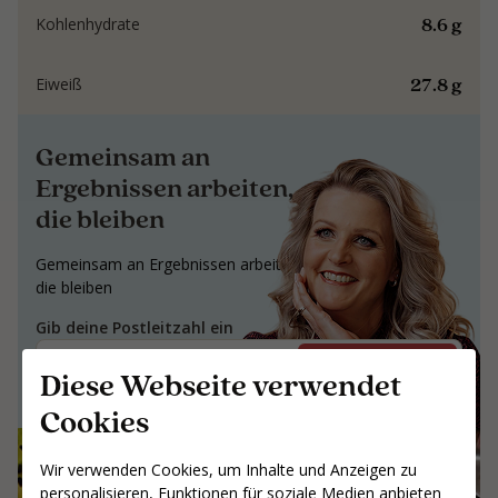
8.6 g
Kohlenhydrate
27.8 g
Eiweiß
Gemeinsam an
Ergebnissen arbeiten,
die bleiben
Gemeinsam an Ergebnissen arbeiten,
die bleiben
Gib deine Postleitzahl ein
Coaches suchen
Diese Webseite verwendet
Cookies
Wir verwenden Cookies, um Inhalte und Anzeigen zu
personalisieren, Funktionen für soziale Medien anbieten