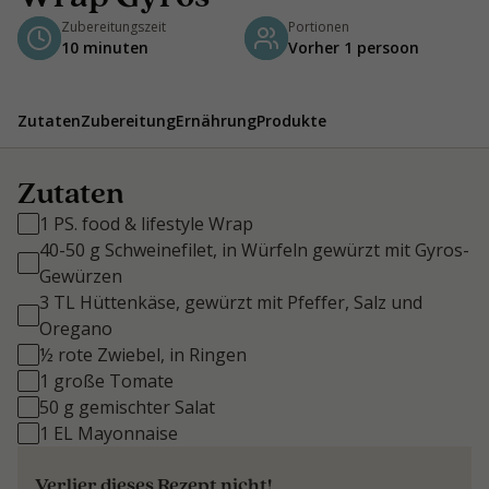
Zubereitungszeit
Portionen
10 minuten
Vorher 1 persoon
Zutaten
Zubereitung
Ernährung
Produkte
Zutaten
1 PS. food & lifestyle Wrap
40-50 g Schweinefilet, in Würfeln gewürzt mit Gyros-
Gewürzen
3 TL Hüttenkäse, gewürzt mit Pfeffer, Salz und
Oregano
½ rote Zwiebel, in Ringen
1 große Tomate
50 g gemischter Salat
1 EL Mayonnaise
Verlier dieses Rezept nicht!