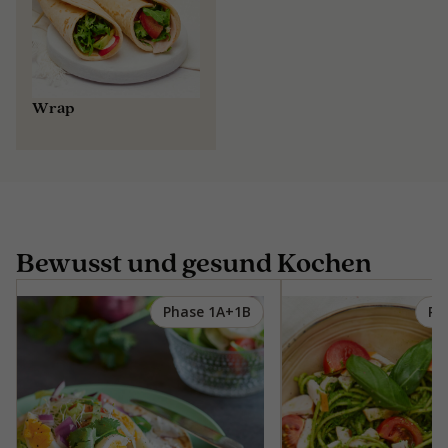
Wrap
Bewusst und gesund Kochen
Phase 1A+1B
Ph