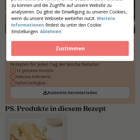
zu können und die Zugriffe auf unsere Website zu
analysieren. Du gibst die Einwilligung zu unseren Cookies,
wenn du unsere Webseite weiterhin nutzt.
Weitere
Informationen
findest du unter den Cookie
Einstellungen.
Ablehnen
12 kohlenhydratarme Rezepte
Zustimmen
Möchtest du mehr leckere, kohlenhydratarme Rezepte?
Lade unsere kostenlose Broschüre mit 12 inspirierenden
Rezepten für jeden Tag der Woche herunter.
12 getestete Rezepte
Inklusive Nährwerte
Sofort verfügbar
Kostenlos herunterladen
PS. Produkte in diesem Rezept