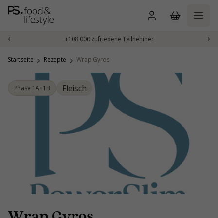
Zum
Inhalt
springen
‹
›
+108.000 zufriedene Teilnehmer
Startseite
Rezepte
Wrap Gyros
Fleisch
Phase 1A+1B
Wrap Gyros