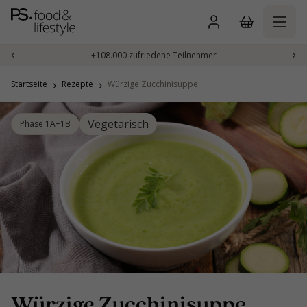
Zum
Inhalt
springen
‹
›
+108.000 zufriedene Teilnehmer
Startseite
Rezepte
Würzige Zucchinisuppe
Vegetarisch
Phase 1A+1B
Würzige Zucchinisuppe