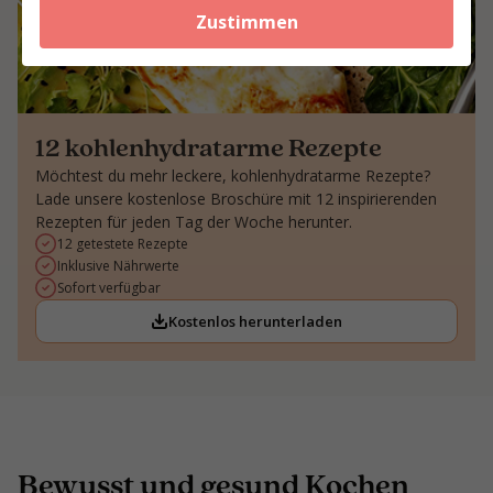
Zustimmen
12 kohlenhydratarme Rezepte
Möchtest du mehr leckere, kohlenhydratarme Rezepte?
Lade unsere kostenlose Broschüre mit 12 inspirierenden
Rezepten für jeden Tag der Woche herunter.
12 getestete Rezepte
Inklusive Nährwerte
Sofort verfügbar
Kostenlos herunterladen
Bewusst und gesund Kochen