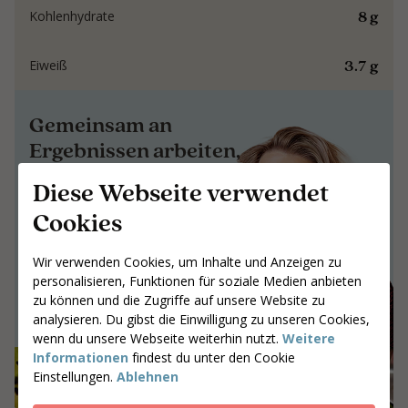
8 g
Kohlenhydrate
3.7 g
Eiweiß
Gemeinsam an
Ergebnissen arbeiten,
die bleiben
Diese Webseite verwendet
Gemeinsam an Ergebnissen arbeiten,
Cookies
die bleiben
Wir verwenden Cookies, um Inhalte und Anzeigen zu
Gib deine Postleitzahl ein
personalisieren, Funktionen für soziale Medien anbieten
Coaches suchen
zu können und die Zugriffe auf unsere Website zu
analysieren. Du gibst die Einwilligung zu unseren Cookies,
wenn du unsere Webseite weiterhin nutzt.
Weitere
Informationen
findest du unter den Cookie
Einstellungen.
Ablehnen