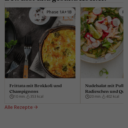
Phase 1A+1B
Ph
Frittata mit Brokkoli und
Nudelsalat mit Pulle
Champignons
Radieschen und Quel
10 min.
353 kcal
20 min.
402 kcal
Alle Rezepte