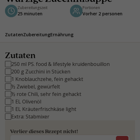
Zubereitungszeit
Portionen
25 minuten
Vorher 2 personen
Zutaten
Zubereitung
Ernährung
Zutaten
250 ml PS. food & lifestyle kruidenbouillon
200 g Zucchini in Stücken
1 Knoblauchzehe, fein gehackt
½ Zwiebel, gewürfelt
½ rote Chili, sehr fein gehackt
1 EL Olivenöl
1 EL Kräuterfrischkäse light
Extra: Stabmixer
Verlier dieses Rezept nicht!