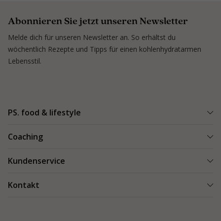
Abonnieren Sie jetzt unseren Newsletter
Melde dich für unseren Newsletter an. So erhältst du
wöchentlich Rezepte und Tipps für einen kohlenhydratarmen
Lebensstil.
PS. food & lifestyle
PS. Programm
Coaching
Kohlenhydratarme Rezepte
Einen Coach finden
Kundenservice
Kundenerfolge
Kundenerfolge
Blogs & Tipps
Bestellung und Lieferung
Kontakt
Blogs & Tipps
Produkte
Bezahlung
Als Coach starten
Kontakt
Feedback
089 248 82 95-0