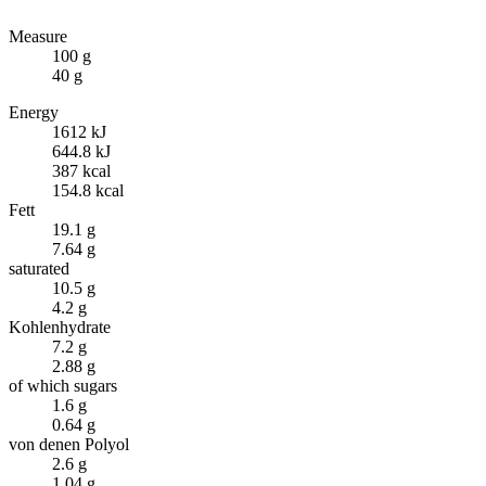
Measure
100 g
40 g
Energy
1612 kJ
644.8 kJ
387 kcal
154.8 kcal
Fett
19.1 g
7.64 g
saturated
10.5 g
4.2 g
Kohlenhydrate
7.2 g
2.88 g
of which sugars
1.6 g
0.64 g
von denen Polyol
2.6 g
1.04 g