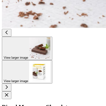
View larger image
View larger image