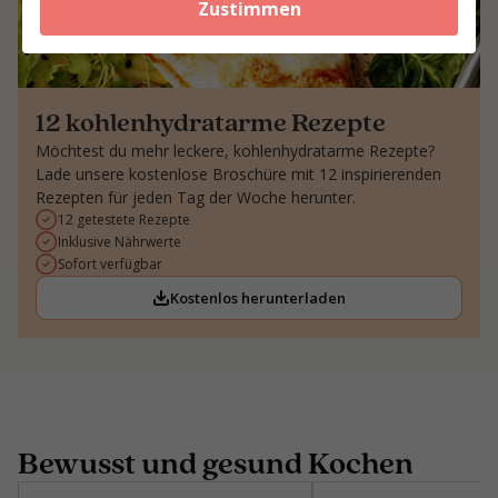
Zustimmen
12 kohlenhydratarme Rezepte
Möchtest du mehr leckere, kohlenhydratarme Rezepte?
Lade unsere kostenlose Broschüre mit 12 inspirierenden
Rezepten für jeden Tag der Woche herunter.
12 getestete Rezepte
Inklusive Nährwerte
Sofort verfügbar
Kostenlos herunterladen
Bewusst und gesund Kochen