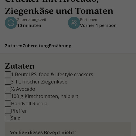
Ziegenkäse und Tomaten
Zubereitungszeit
Portionen
10 minuten
Vorher 1 persoon
Zutaten
Zubereitung
Ernährung
Zutaten
1 Beutel PS. food & lifestyle crackers
3 TL frischer Ziegenkäse
½ Avocado
100 g Kirschtomaten, halbiert
Handvoll Rucola
Pfeffer
Salz
Verlier dieses Rezept nicht!