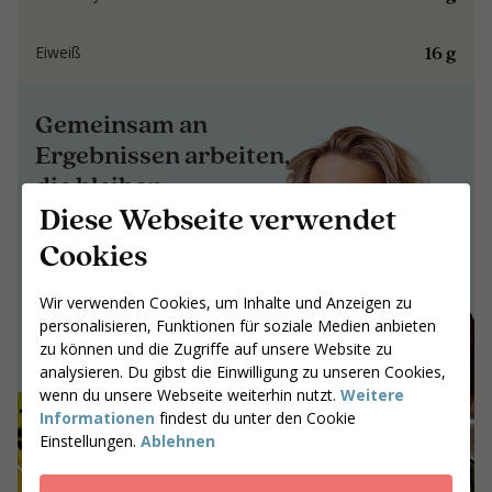
16 g
Eiweiß
Gemeinsam an
Ergebnissen arbeiten,
die bleiben
Diese Webseite verwendet
Gemeinsam an Ergebnissen arbeiten,
Cookies
die bleiben
Gib deine Postleitzahl ein
Wir verwenden Cookies, um Inhalte und Anzeigen zu
personalisieren, Funktionen für soziale Medien anbieten
Coaches suchen
zu können und die Zugriffe auf unsere Website zu
analysieren. Du gibst die Einwilligung zu unseren Cookies,
wenn du unsere Webseite weiterhin nutzt.
Weitere
Informationen
findest du unter den Cookie
Einstellungen.
Ablehnen