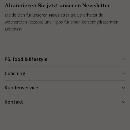
Abonnieren Sie jetzt unseren Newsletter
Melde dich für unseren Newsletter an. So erhältst du
wöchentlich Rezepte und Tipps für einen kohlenhydratarmen
Lebensstil.
PS. food & lifestyle
PS. Programm
Coaching
Kohlenhydratarme Rezepte
Einen Coach finden
Kundenservice
Kundenerfolge
Kundenerfolge
Blogs & Tipps
Bestellung und Lieferung
Kontakt
Blogs & Tipps
Produkte
Bezahlung
Als Coach starten
Kontakt
Feedback
089 248 82 95-0
Garantie