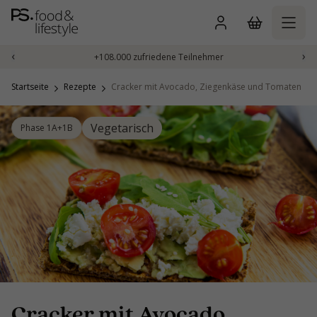
Zum
Inhalt
springen
‹
›
+108.000 zufriedene Teilnehmer
Startseite
Rezepte
Cracker mit Avocado, Ziegenkäse und Tomaten
Vegetarisch
Phase 1A+1B
Cracker mit Avocado,