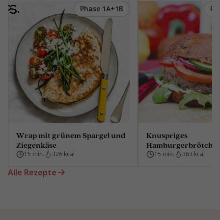
Phase 1A+1B
Ph
Wrap mit grünem Spargel und
Knuspriges
Ziegenkäse
Hamburgerbrötche
15 min.
326 kcal
15 min.
363 kcal
Alle Rezepte