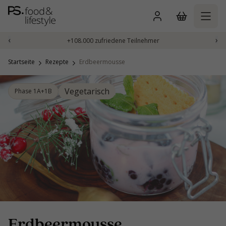
Zum
Inhalt
springen
‹
›
+108.000 zufriedene Teilnehmer
Startseite
Rezepte
Erdbeermousse
Vegetarisch
Phase 1A+1B
Erdbeermousse