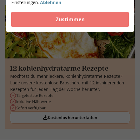
Einstellungen.
Ablehnen
Zustimmen
12 kohlenhydratarme Rezepte
Möchtest du mehr leckere, kohlenhydratarme Rezepte?
Lade unsere kostenlose Broschüre mit 12 inspirierenden
Rezepten für jeden Tag der Woche herunter.
12 getestete Rezepte
Inklusive Nährwerte
Sofort verfügbar
Kostenlos herunterladen