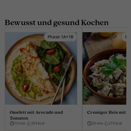
Bewusst und gesund Kochen
Phase 1A+1B
Ph
Omelett mit Avocado und
Cremiger Reis mit 
Tomaten
10 min.
359 kcal
20 min.
270 kcal