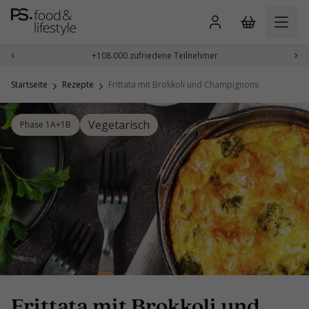
Zum
Inhalt
springen
‹
›
+108.000 zufriedene Teilnehmer
Startseite
Rezepte
Frittata mit Brokkoli und Champignons
Vegetarisch
Phase 1A+1B
Frittata mit Brokkoli und