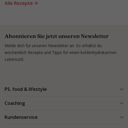
Alle Rezepte
Abonnieren Sie jetzt unseren Newsletter
Melde dich für unseren Newsletter an. So erhältst du
wöchentlich Rezepte und Tipps für einen kohlenhydratarmen
Lebensstil.
PS. food & lifestyle
PS. Programm
Coaching
Kohlenhydratarme Rezepte
Einen Coach finden
Kundenservice
Kundenerfolge
Kundenerfolge
Blogs & Tipps
Bestellung und Lieferung