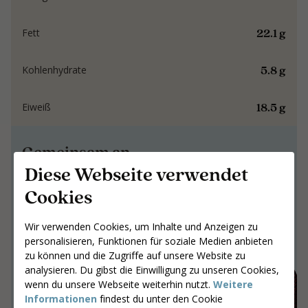
22.1 g
Fett
5.8 g
Kohlenhydrate
18.5 g
Eiweiß
Gemeinsam an
Ergebnissen arbeiten,
Diese Webseite verwendet
die bleiben
Cookies
Gemeinsam an Ergebnissen arbeiten,
Wir verwenden Cookies, um Inhalte und Anzeigen zu
die bleiben
personalisieren, Funktionen für soziale Medien anbieten
zu können und die Zugriffe auf unsere Website zu
Gib deine Postleitzahl ein
analysieren. Du gibst die Einwilligung zu unseren Cookies,
Coaches suchen
wenn du unsere Webseite weiterhin nutzt.
Weitere
Informationen
findest du unter den Cookie