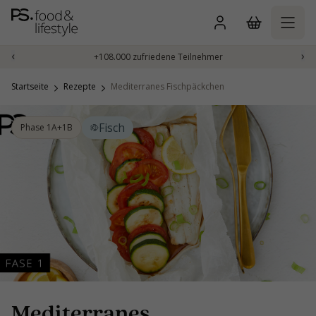
Zum
Inhalt
springen
‹
›
+108.000 zufriedene Teilnehmer
Startseite
Rezepte
Mediterranes Fischpäckchen
Fisch
Phase 1A+1B
Mediterranes