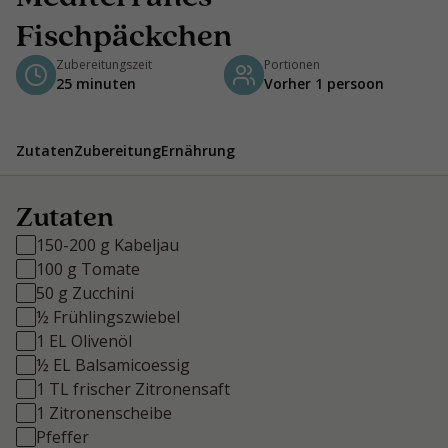
Fischpäckchen
Zubereitungszeit
Portionen
25 minuten
Vorher 1 persoon
Zutaten
Zubereitung
Ernährung
Zutaten
150-200 g Kabeljau
100 g Tomate
50 g Zucchini
½ Frühlingszwiebel
1 EL Olivenöl
½ EL Balsamicoessig
1 TL frischer Zitronensaft
1 Zitronenscheibe
Pfeffer