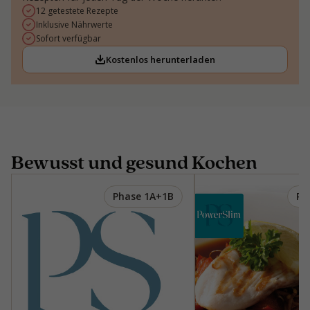
12 getestete Rezepte
Inklusive Nährwerte
Sofort verfügbar
Kostenlos herunterladen
Bewusst und gesund Kochen
Phase 1A+1B
Ph