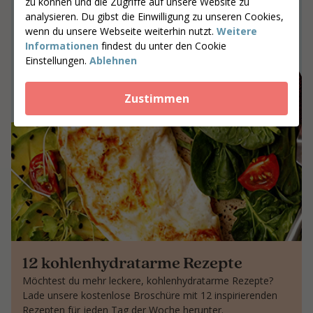
zu können und die Zugriffe auf unsere Website zu
analysieren. Du gibst die Einwilligung zu unseren Cookies,
Gemeinsam an Ergebnissen arbeiten,
wenn du unsere Webseite weiterhin nutzt.
Weitere
die bleiben
Informationen
findest du unter den Cookie
Gib deine Postleitzahl ein
Einstellungen.
Ablehnen
Coaches suchen
Zustimmen
12 kohlenhydratarme Rezepte
Möchtest du mehr leckere, kohlenhydratarme Rezepte?
Lade unsere kostenlose Broschüre mit 12 inspirierenden
Rezepten für jeden Tag der Woche herunter.