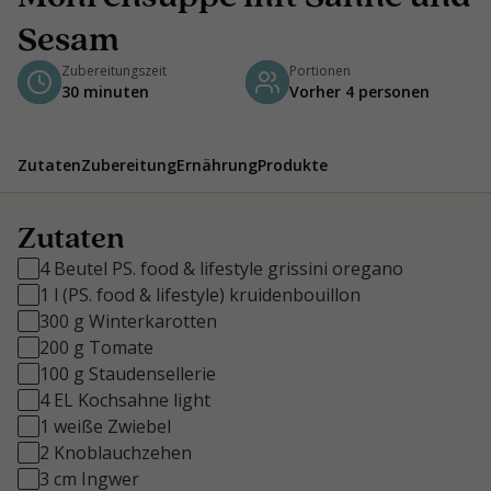
Sesam
Zubereitungszeit
Portionen
30 minuten
Vorher 4 personen
Zutaten
Zubereitung
Ernährung
Produkte
Zutaten
4 Beutel PS. food & lifestyle grissini oregano
1 l (PS. food & lifestyle) kruidenbouillon
300 g Winterkarotten
200 g Tomate
100 g Staudensellerie
4 EL Kochsahne light
1 weiße Zwiebel
2 Knoblauchzehen
3 cm Ingwer