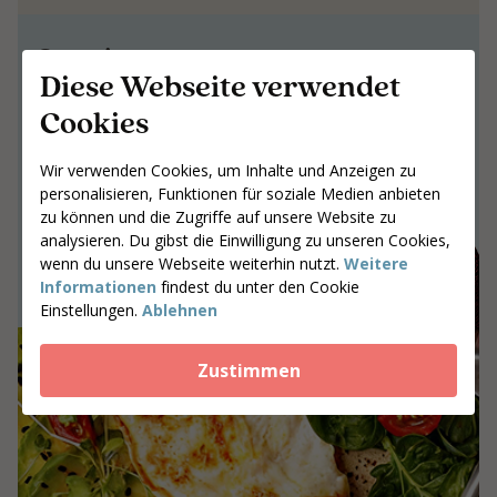
Gemeinsam an
Diese Webseite verwendet
Ergebnissen arbeiten,
Cookies
die bleiben
Gemeinsam an Ergebnissen arbeiten,
Wir verwenden Cookies, um Inhalte und Anzeigen zu
die bleiben
personalisieren, Funktionen für soziale Medien anbieten
zu können und die Zugriffe auf unsere Website zu
Gib deine Postleitzahl ein
analysieren. Du gibst die Einwilligung zu unseren Cookies,
wenn du unsere Webseite weiterhin nutzt.
Weitere
Coaches suchen
Informationen
findest du unter den Cookie
Einstellungen.
Ablehnen
Zustimmen