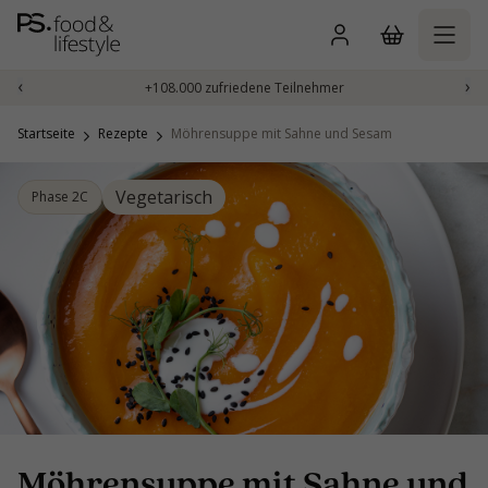
Zum
Inhalt
springen
‹
›
+108.000 zufriedene Teilnehmer
Startseite
Rezepte
Möhrensuppe mit Sahne und Sesam
Vegetarisch
Phase 2C
Möhrensuppe mit Sahne und