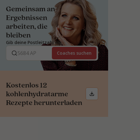
Gemeinsam an
Ergebnissen
arbeiten, die
bleiben
Gib deine Postleitzahl ein
Coaches suchen
Kostenlos 12
kohlenhydratarme
Rezepte herunterladen