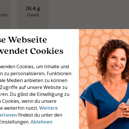
g
31.4 g
rate
Eiweiß
se Webseite
wendet Cookies
12 kohlenhydratarme
Rezepte
wenden Cookies, um Inhalte und
öchtest du mehr leckere,
n zu personalisieren, Funktionen
ohlenhydratarme Rezepte? Lade
iale Medien anbieten zu können
nsere kostenlose Broschüre mit
 Zugriffe auf unsere Website zu
2 inspirierenden Rezepten für
ren. Du gibst die Einwilligung zu
eden Tag der Woche herunter.
 Cookies, wenn du unsere
12 getestete Rezepte
e weiterhin nutzt.
Weitere
Inklusive Nährwerte
ationen
findest du unter den
Sofort verfügbar
Einstellungen.
Ablehnen
Kostenlos herunterladen