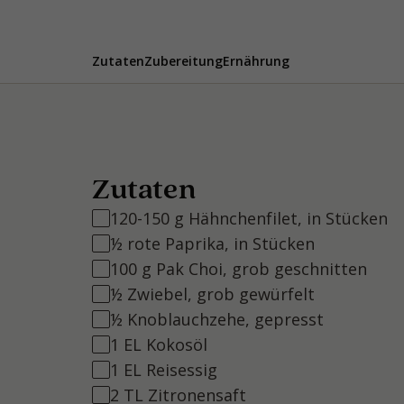
Zutaten
Zubereitung
Ernährung
Zutaten
120-150 g Hähnchenfilet, in Stücken
½ rote Paprika, in Stücken
100 g Pak Choi, grob geschnitten
½ Zwiebel, grob gewürfelt
½ Knoblauchzehe, gepresst
1 EL Kokosöl
1 EL Reisessig
2 TL Zitronensaft