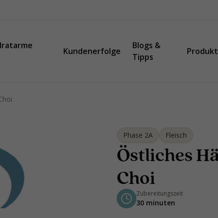
dratarme
Blogs &
Kundenerfolge
Produk
Tipps
Choi
Phase 2A
Fleisch
Östliches H
Choi
Zubereitungszeit
30 minuten