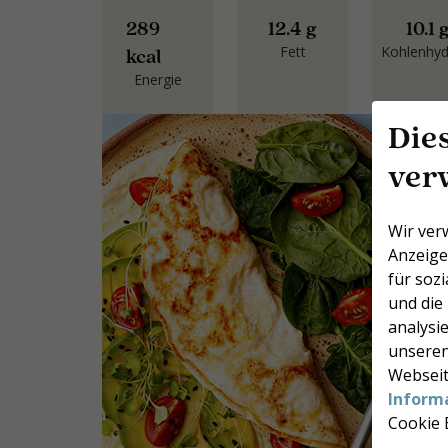
289
12.4 g
10.1 
Fett
Kohlenhyd
kcal
Energie
Die
ver
Wir ver
M
Anzeige
k
für soz
u
und die
1
analysie
j
unseren
Webseit
Inform
Cookie 