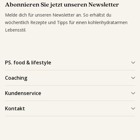
Abonnieren Sie jetzt unseren Newsletter
Melde dich für unseren Newsletter an. So erhältst du
wöchentlich Rezepte und Tipps für einen kohlenhydratarmen
Lebensstil.
PS. food & lifestyle
PS. Programm
Coaching
Kohlenhydratarme Rezepte
Einen Coach finden
Kundenservice
Kundenerfolge
Kundenerfolge
Blogs & Tipps
Bestellung und Lieferung
Kontakt
Blogs & Tipps
Produkte
Bezahlung
Als Coach starten
Kontakt
Feedback
089 248 82 95-0
Garantie
info.de@psfoodandlifestyle.com