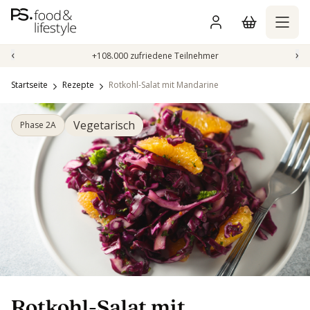
Zum
Inhalt
springen
‹
›
+108.000 zufriedene Teilnehmer
Startseite
Rezepte
Rotkohl-Salat mit Mandarine
Vegetarisch
Phase 2A
Rotkohl-Salat mit