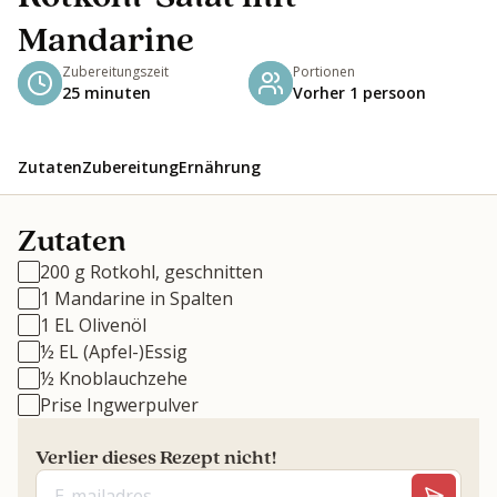
Mandarine
Zubereitungszeit
Portionen
25 minuten
Vorher 1 persoon
Zutaten
Zubereitung
Ernährung
Zutaten
200 g Rotkohl, geschnitten
1 Mandarine in Spalten
1 EL Olivenöl
½ EL (Apfel-)Essig
½ Knoblauchzehe
Prise Ingwerpulver
Verlier dieses Rezept nicht!