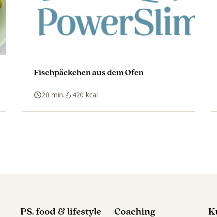
Fischpäckchen aus dem Ofen
20 min.
420 kcal
PS. food & lifestyle
Coaching
K