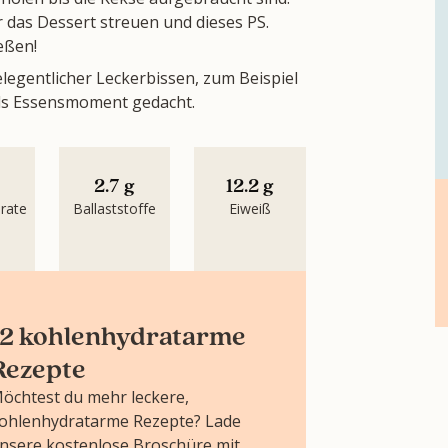
 das Dessert streuen und dieses PS.
eßen!
elegentlicher Leckerbissen, zum Beispiel
als Essensmoment gedacht.
g
2.7 g
12.2 g
rate
Ballaststoffe
Eiweiß
12 kohlenhydratarme
Rezepte
öchtest du mehr leckere,
ohlenhydratarme Rezepte? Lade
nsere kostenlose Broschüre mit