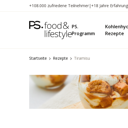
Zum
+108.000 zufriedene Teilnehmer
|
+18 Jahre Erfahrung
Inhalt
springen
PS.
Kohlenhy
Programm
Rezepte
Startseite
Rezepte
Tiramisu