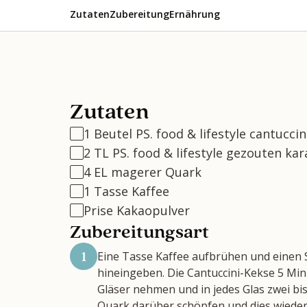
Zutaten
Zubereitung
Ernährung
Zutaten
1 Beutel PS. food & lifestyle cantucci
2 TL PS. food & lifestyle gezouten k
4 EL magerer Quark
1 Tasse Kaffee
Prise Kakaopulver
Zubereitungsart
1
Eine Tasse Kaffee aufbrühen und einen 
hineingeben. Die Cantuccini-Kekse 5 Min
Gläser nehmen und in jedes Glas zwei bis
Quark darüber schöpfen und dies wiederh