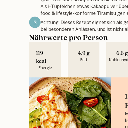
Als i-Tüpfelchen etwas Kakaopulver über
food & lifestyle-konforme Tiramisu geni
2
Achtung: Dieses Rezept eignet sich als g
bei besonderen Anlässen, und ist nicht 
Nährwerte pro Person
119
4.9 g
6.6 
Fett
Kohlenhyd
kcal
Energie
M
k
u