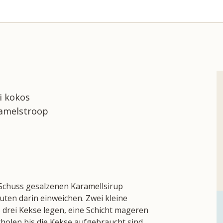
ni kokos
aramelstroop
Schuss gesalzenen Karamellsirup
uten darin einweichen. Zwei kleine
 drei Kekse legen, eine Schicht mageren
olen bis die Kekse aufgebraucht sind.