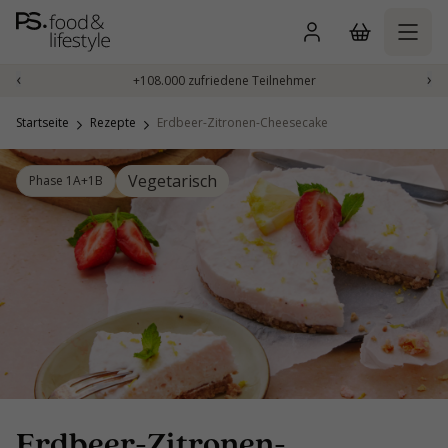
Zum
Inhalt
springen
‹
›
+108.000 zufriedene Teilnehmer
Startseite
Rezepte
Erdbeer-Zitronen-Cheesecake
Vegetarisch
Phase 1A+1B
Erdbeer-Zitronen-