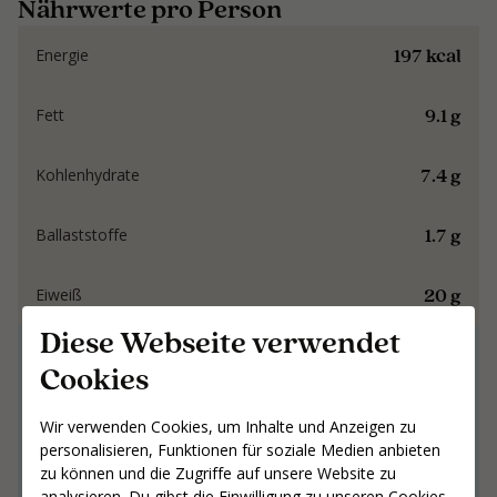
Nährwerte pro Person
197 kcal
Energie
9.1 g
Fett
7.4 g
Kohlenhydrate
1.7 g
Ballaststoffe
20 g
Eiweiß
Diese Webseite verwendet
Gemeinsam an
Cookies
Ergebnissen arbeiten,
die bleiben
Wir verwenden Cookies, um Inhalte und Anzeigen zu
personalisieren, Funktionen für soziale Medien anbieten
zu können und die Zugriffe auf unsere Website zu
Gemeinsam an Ergebnissen arbeiten,
analysieren. Du gibst die Einwilligung zu unseren Cookies,