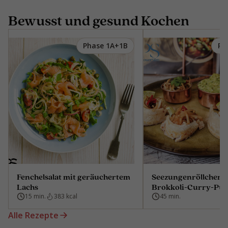
Bewusst und gesund Kochen
Phase 1A+1B
Ph
Fenchelsalat mit geräuchertem
Seezungenröllchen 
Lachs
Brokkoli-Curry-Pür
15 min.
383 kcal
45 min.
Alle Rezepte