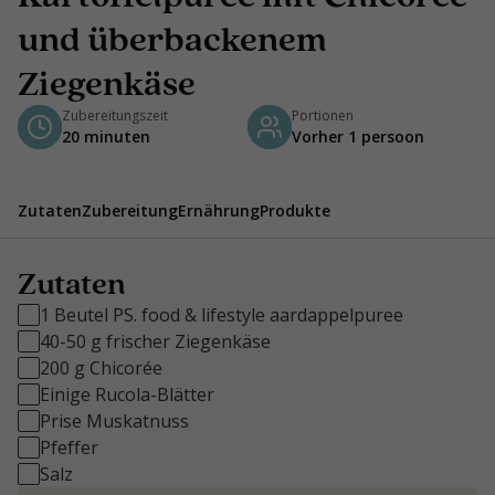
und überbackenem
Ziegenkäse
Zubereitungszeit
Portionen
20 minuten
Vorher 1 persoon
Zutaten
Zubereitung
Ernährung
Produkte
Zutaten
1 Beutel PS. food & lifestyle aardappelpuree
40-50 g frischer Ziegenkäse
200 g Chicorée
Einige Rucola-Blätter
Prise Muskatnuss
Pfeffer
Salz