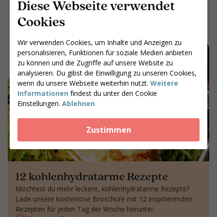
Diese Webseite verwendet
Gemeinsam an Ergebnissen arbeiten,
Cookies
die bleiben
Gib deine Postleitzahl ein
Wir verwenden Cookies, um Inhalte und Anzeigen zu
Coaches suchen
personalisieren, Funktionen für soziale Medien anbieten
zu können und die Zugriffe auf unsere Website zu
analysieren. Du gibst die Einwilligung zu unseren Cookies,
wenn du unsere Webseite weiterhin nutzt.
Weitere
Informationen
findest du unter den Cookie
Einstellungen.
Ablehnen
Zustimmen
12 kohlenhydratarme Rezepte
Möchtest du mehr leckere, kohlenhydratarme Rezepte?
Lade unsere kostenlose Broschüre mit 12 inspirierenden
Rezepten für jeden Tag der Woche herunter.