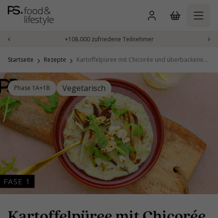
Zum
Inhalt
springen
‹
›
+108.000 zufriedene Teilnehmer
Startseite
Rezepte
Kartoffelpüree mit Chicorée und überbackenem Ziegenkäse
Vegetarisch
Phase 1A+1B
Kartoffelpüree mit Chicorée