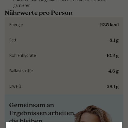
garnieren.
Nährwerte pro Person
235 kcal
Energie
8.1 g
Fett
10.2 g
Kohlenhydrate
4.6 g
Ballaststoffe
28.1 g
Eiweiß
Gemeinsam an
Ergebnissen arbeiten,
die bleiben