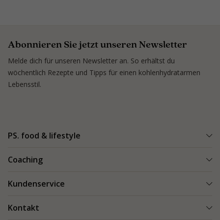
Abonnieren Sie jetzt unseren Newsletter
Melde dich für unseren Newsletter an. So erhältst du
wöchentlich Rezepte und Tipps für einen kohlenhydratarmen
Lebensstil.
PS. food & lifestyle
PS. Programm
Coaching
Kohlenhydratarme Rezepte
Einen Coach finden
Kundenservice
Kundenerfolge
Kundenerfolge
Blogs & Tipps
Bestellung und Lieferung
Kontakt
Blogs & Tipps
Produkte
Bezahlung